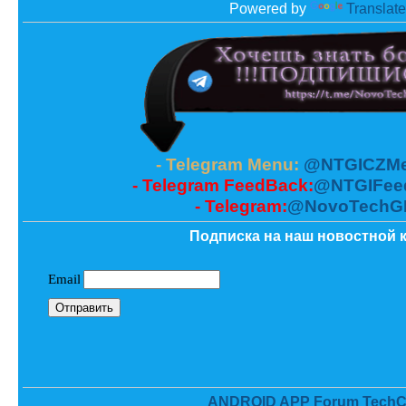
Powered by
Translate
- Telegram Menu:
@NTGICZMe
- Telegram FeedBack:
@NTGIFee
- Telegram:
@NovoTechG
Подписка на наш новостной к
ANDROID APP Forum TechC