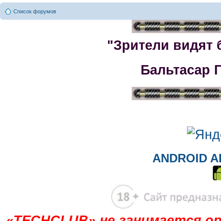
Список форумов
"Зрители видят 
Бальтасар 
ANDROID A
«TECHCLUB» не занимается ор