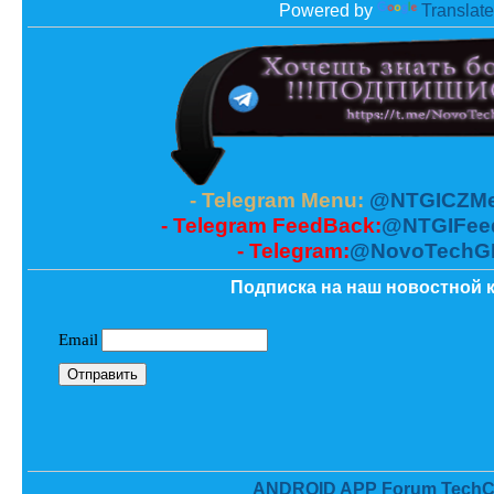
Powered by
Translate
- Telegram Menu:
@NTGICZMe
- Telegram FeedBack:
@NTGIFee
- Telegram:
@NovoTechG
Подписка на наш новостной к
ANDROID APP Forum TechC