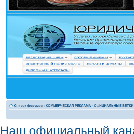
Список форумов
‹
КОММЕРЧЕСКАЯ РЕКЛАМА - ОФИЦИАЛЬНЫЕ ВЕТКИ
Наш официальный кана