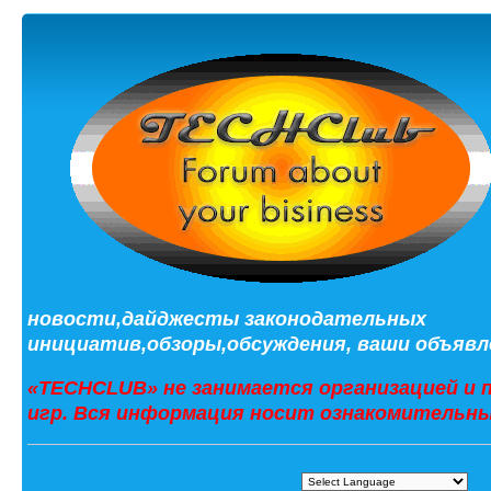
новости,дайджесты законодательных
инициатив,обзоры,обсуждения, ваши объявле
«TECHCLUB» не занимается организацией и 
игр. Вся информация носит ознакомительны