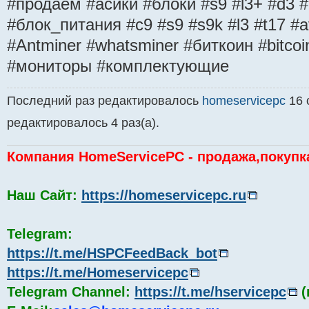
#продаем #асики #блоки #s9 #l3+ #d3 
#блок_питания #с9 #s9 #s9k #l3 #t17 #a
#Antminer #whatsminer #биткоин #bitco
#мониторы #комплектующие
Последний раз редактировалось
homeservicepc
16 о
редактировалось 4 раз(а).
Компания HomeServicePC - продажа,покупк
Наш Сайт:
https://homeservicepc.ru
Telegram:
https://t.me/HSPCFeedBack_bot
https://t.me/Homeservicepc
Telegram Channel:
https://t.me/hservicepc
(