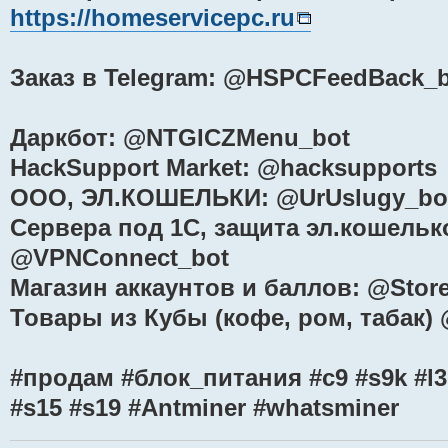
https://homeservicepc.ru
Заказ в Telegram: @HSPCFeedBack_
Даркбот: @NTGICZMenu_bot
HackSupport Market: @hacksupports
ООО, ЭЛ.КОШЕЛЬКИ: @UrUslugy_bo
Сервера под 1С, защита эл.кошелько
@VPNConnect_bot
Магазин аккаунтов и баллов: @Stor
Товары из Кубы (кофе, ром, табак
#продам #блок_питания #с9 #s9k #l3 
#s15 #s19 #Antminer #whatsminer