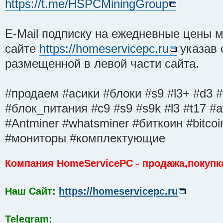
https://t.me/HSPCMiningGroup
E-Mail подписку на ежедневные цены
сайте
https://homeservicepc.ru
указав 
размещенной в левой части сайта.
#продаем #асики #блоки #s9 #l3+ #d3 
#блок_питания #с9 #s9 #s9k #l3 #t17 #a
#Antminer #whatsminer #биткоин #bitco
#мониторы #комплектующие
Компания HomeServicePC - продажа,покупк
Наш Сайт:
https://homeservicepc.ru
Telegram: