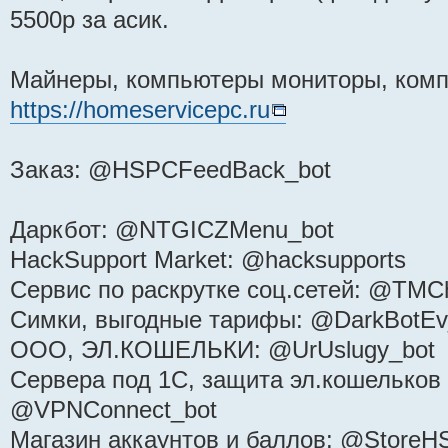
5500р за асик.
Майнеры, компьютеры мониторы, ком
https://homeservicepc.ru
Заказ: @HSPCFeedBack_bot
Даркбот: @NTGICZMenu_bot
HackSupport Market: @hacksupports
Сервис по раскрутке соц.сетей: @TMCh
Симки, выгодные тарифы: @DarkBotEv
ООО, ЭЛ.КОШЕЛЬКИ: @UrUslugy_bot
Сервера под 1С, защита эл.кошельков 
@VPNConnect_bot
Магазин аккаунтов и баллов: @StoreH