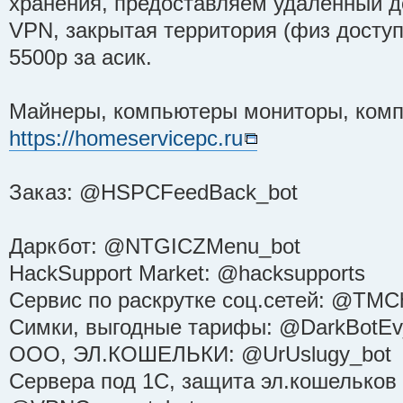
хранения, предоставляем удаленный д
VPN, закрытая территория (физ доступа
5500р за асик.
Майнеры, компьютеры мониторы, ком
https://homeservicepc.ru
Заказ: @HSPCFeedBack_bot
Даркбот: @NTGICZMenu_bot
HackSupport Market: @hacksupports
Сервис по раскрутке соц.сетей: @TMCh
Симки, выгодные тарифы: @DarkBotEv
ООО, ЭЛ.КОШЕЛЬКИ: @UrUslugy_bot
Сервера под 1С, защита эл.кошельков 