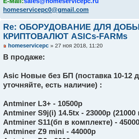
E-Mail:
sales@homeservicepc.ru
homeservicepc0@gmail.com
Re: ОБОРУДОВАНИЕ ДЛЯ ДОБ
КРИПТОВАЛЮТ ASICs-FARMs
homeservicepc
» 27 ноя 2018, 11:20
В продаже:
Asic Новые без БП (поставка 10-12 
уточняйте, есть наличие) :
Antminer L3+ - 10500р
Antminer S9j(i) 14.5tx - 23000р (21000
Antminer S11(бп в комплекте) - 4500
Antminer Z9 mini - 44000р