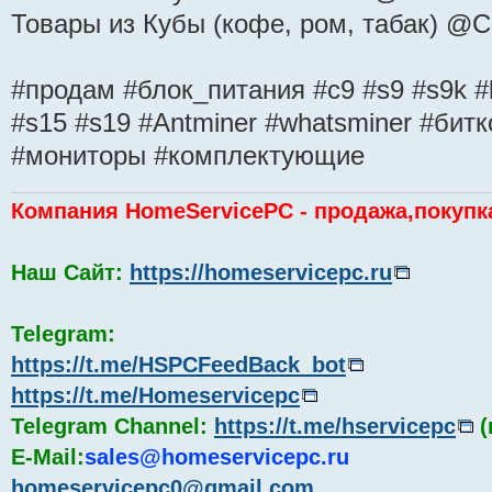
Товары из Кубы (кофе, ром, табак) @
#продам #блок_питания #с9 #s9 #s9k #l
#s15 #s19 #Antminer #whatsminer #битк
#мониторы #комплектующие
Компания HomeServicePC - продажа,покупк
Наш Сайт:
https://homeservicepc.ru
Telegram:
https://t.me/HSPCFeedBack_bot
https://t.me/Homeservicepc
Telegram Channel:
https://t.me/hservicepc
(
E-Mail:
sales@homeservicepc.ru
homeservicepc0@gmail.com