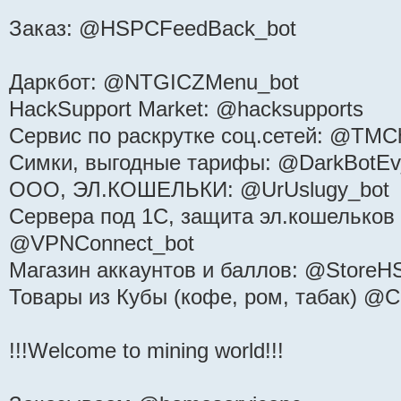
Заказ: @HSPCFeedBack_bot
Даркбот: @NTGICZMenu_bot
HackSupport Market: @hacksupports
Сервис по раскрутке соц.сетей: @TMCh
Симки, выгодные тарифы: @DarkBotEv
ООО, ЭЛ.КОШЕЛЬКИ: @UrUslugy_bot
Сервера под 1С, защита эл.кошельков 
@VPNConnect_bot
Магазин аккаунтов и баллов: @StoreH
Товары из Кубы (кофе, ром, табак) @
!!!Welcome to mining world!!!