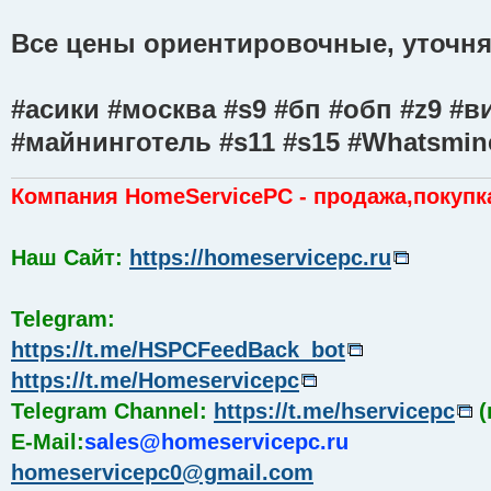
Все цены ориентировочные, уточняй
#асики #москва #s9 #бп #обп #z9 #
#майнинготель #s11 #s15 #Whatsmin
Компания HomeServicePC - продажа,покупк
Наш Сайт:
https://homeservicepc.ru
Telegram:
https://t.me/HSPCFeedBack_bot
https://t.me/Homeservicepc
Telegram Channel:
https://t.me/hservicepc
(
E-Mail:
sales@homeservicepc.ru
homeservicepc0@gmail.com