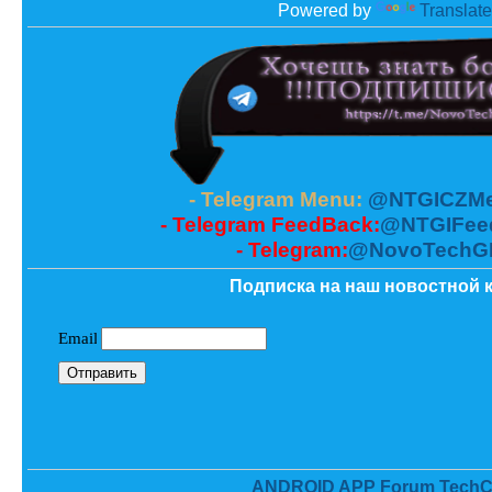
Powered by
Translate
- Telegram Menu:
@NTGICZMe
- Telegram FeedBack:
@NTGIFee
- Telegram:
@NovoTechG
Подписка на наш новостной к
ANDROID APP Forum TechC