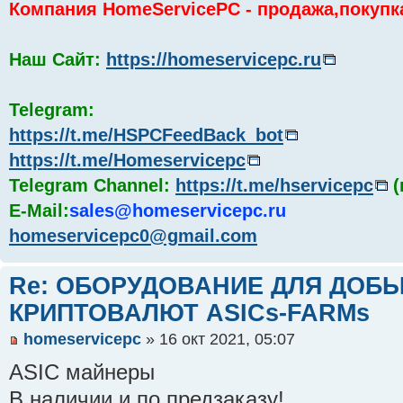
Компания HomeServicePC - продажа,покупк
Наш Сайт:
https://homeservicepc.ru
Telegram:
https://t.me/HSPCFeedBack_bot
https://t.me/Homeservicepc
Telegram Channel:
https://t.me/hservicepc
(
E-Mail:
sales@homeservicepc.ru
homeservicepc0@gmail.com
Re: ОБОРУДОВАНИЕ ДЛЯ ДОБ
КРИПТОВАЛЮТ ASICs-FARMs
homeservicepc
» 16 окт 2021, 05:07
ASIC майнеры
В наличии и по предзаказу!