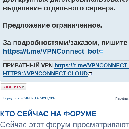
выделение отдельного сервера.
Предложение ограниченное.
За подробностями/заказом, пишите 
https://t.me/VPNConnect_bot
ПРИВАТНЫЙ VPN
https://t.me/VPNCONNEC
HTTPS://VPNCONNECT.CLOUD
Комментировать
Вернуться в СИМКИ,ТАРИФЫ,VPN
Перейти:
КТО СЕЙЧАС НА ФОРУМЕ
Сейчас этот форум просматривают: