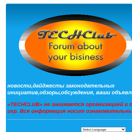
новости,дайджесты законодательных
инициатив,обзоры,обсуждения, ваши объявле
«TECHCLUB» не занимается организацией и 
игр. Вся информация носит ознакомительны