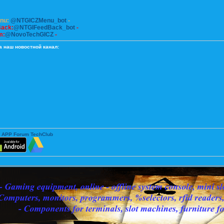
enu:
@NTGICZMenu_bot
-
Back:
@NTGIFeedBack_bot
-
m:
@NovoTechGICZ
-
а наш новостной канал:
 APP Forum TechClub