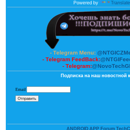
Powered by
Translate
- Telegram Menu:
@NTGICZMe
- Telegram FeedBack:
@NTGIFee
- Telegram:
@NovoTechG
Подписка на наш новостной к
ANDROID APP Forum TechC