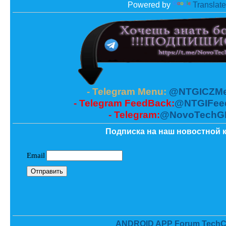
Powered by
Translate
- Telegram Menu:
@NTGICZMe
- Telegram FeedBack:
@NTGIFee
- Telegram:
@NovoTechG
Подписка на наш новостной к
ANDROID APP Forum TechC