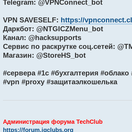
Telegram: @VPNConnect_bot
VPN SAVESELF:
https://vpnconnect.c
Даркбот: @NTGICZMenu_bot
Канал: @hacksupports
Сервис по раскрутке соц.сетей: @T
Магазин: @StoreHS_bot
#сервера #1с #бухгалтерия #облако
#vpn #proxy #защитаэлкошелька
Администрация форума TechClub
https://forum.igclubs.org