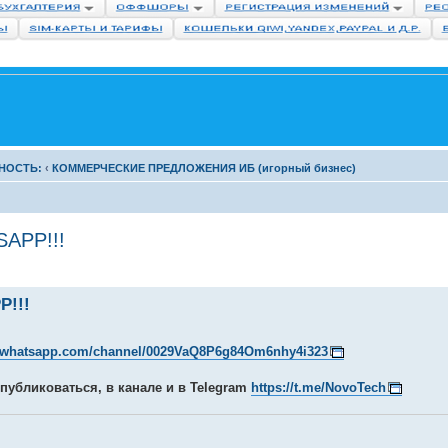
НОСТЬ:
‹
КОММЕРЧЕСКИЕ ПРЕДЛОЖЕНИЯ ИБ (игорный бизнес)
APP!!!
!!!
//whatsapp.com/channel/0029VaQ8P6g84Om6nhy4i323
публиковаться, в канале и в Telegram
https://t.me/NovoTech