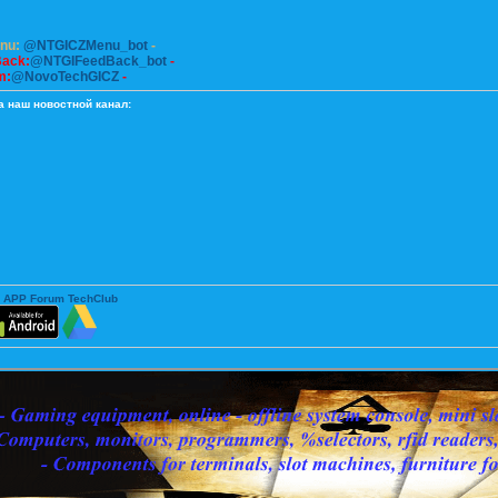
enu:
@NTGICZMenu_bot
-
Back:
@NTGIFeedBack_bot
-
m:
@NovoTechGICZ
-
а наш новостной канал:
 APP Forum TechClub