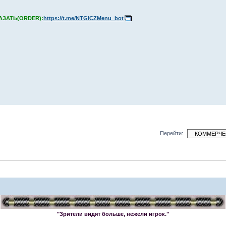
КАЗАТЬ(ORDER):
https://t.me/NTGICZMenu_bot
Перейти:
"Зрители видят больше, нежели игрок."