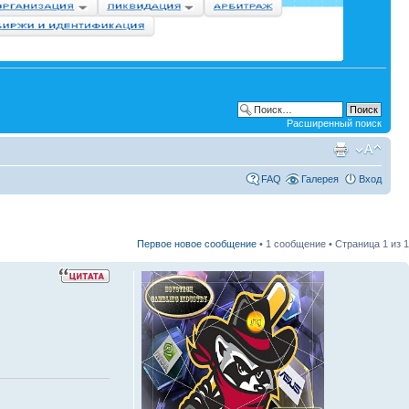
Расширенный поиск
FAQ
Галерея
Вход
Первое новое сообщение
• 1 сообщение • Страница
1
из
1