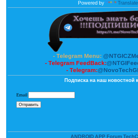
Powered by
Translate
- Telegram Menu:
@NTGICZMe
- Telegram FeedBack:
@NTGIFee
- Telegram:
@NovoTechG
Подписка на наш новостной к
ANDROID APP Forum TechC