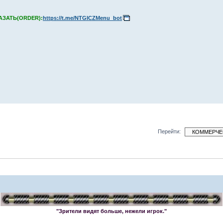
КАЗАТЬ(ORDER):
https://t.me/NTGICZMenu_bot
Перейти:
"Зрители видят больше, нежели игрок."