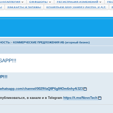
НОСТЬ:
‹
КОММЕРЧЕСКИЕ ПРЕДЛОЖЕНИЯ ИБ (игорный бизнес)
APP!!!
!!!
//whatsapp.com/channel/0029VaQ8P6g84Om6nhy4i323
публиковаться, в канале и в Telegram
https://t.me/NovoTech