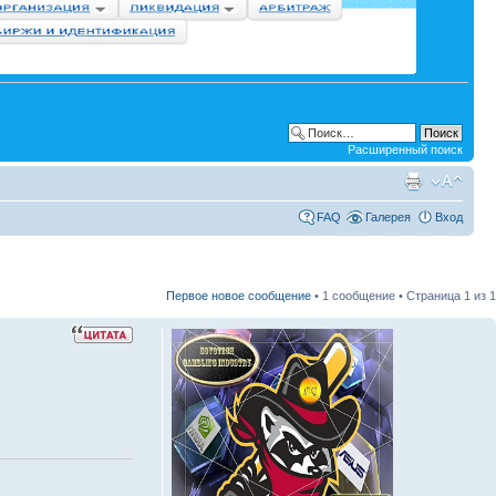
Расширенный поиск
FAQ
Галерея
Вход
Первое новое сообщение
• 1 сообщение • Страница
1
из
1