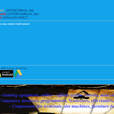
enu:
@NTGICZMenu_bot
-
Back:
@NTGIFeedBack_bot
-
m:
@NovoTechGICZ
-
а наш новостной канал:
 APP Forum TechClub