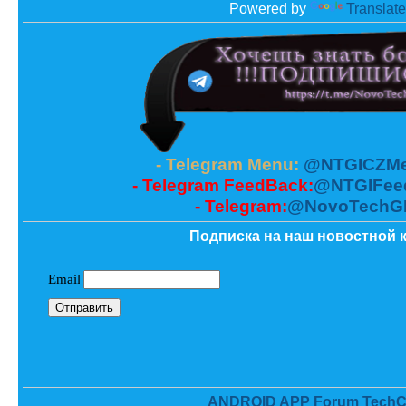
Powered by
Translate
- Telegram Menu:
@NTGICZMe
- Telegram FeedBack:
@NTGIFee
- Telegram:
@NovoTechG
Подписка на наш новостной к
ANDROID APP Forum TechC