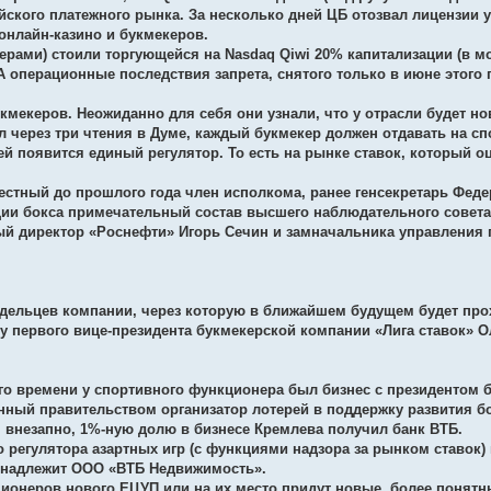
ского платежного рынка. За несколько дней ЦБ отозвал лицензии у
онлайн-казино и букмекеров.
рами) стоили торгующейся на Nasdaq Qiwi 20% капитализации (в м
А операционные последствия запрета, снятого только в июне этого 
кмекеров. Неожиданно для себя они узнали, что у отрасли будет но
 через три чтения в Думе, каждый букмекер должен отдавать на спо
й появится единый регулятор. То есть на рынке ставок, который оц
стный до прошлого года член исполкома, ранее генсекретарь Феде
ации бокса примечательный состав высшего наблюдательного совета.
й директор «Роснефти» Игорь Сечин и замначальника управления 
дельцев компании, через которую в ближайшем будущем будет про
у первого вице-президента букмекерской компании «Лига ставок» 
его времени у спортивного функционера был бизнес с президентом 
ный правительством организатор лотерей в поддержку развития б
, внезапно, 1%-ную долю в бизнесе Кремлева получил банк ВТБ.
 регулятора азартных игр (с функциями надзора за рынком ставок
инадлежит ООО «ВТБ Недвижимость».
ционеров нового ЕЦУП или на их место придут новые, более понят