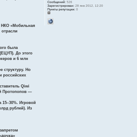
Сообщений:
526
Зарегистрирован:
28 янв 2012, 12:20
Пункты репутации:
0
) НКО «Мобильная
я отрасли
ного была
(ЕЦУП). До этого
керов и 6 млн
е структуру. Но
ни российских
ставитель Qiwi
ей Протопопов —
а 15–30%. Игровой
лрд рублей). Из
 запретом
«дочка»