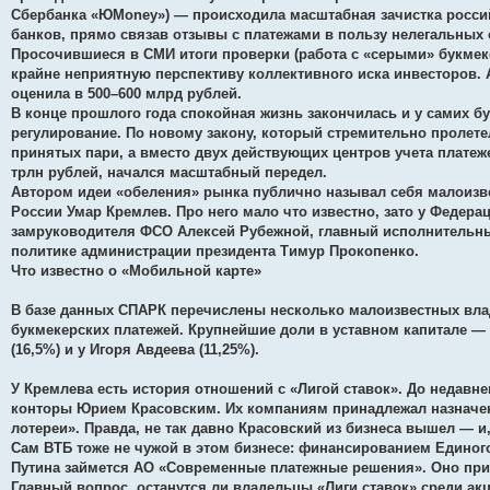
Сбербанка «ЮMoney») — происходила масштабная зачистка россий
банков, прямо связав отзывы с платежами в пользу нелегальных 
Просочившиеся в СМИ итоги проверки (работа с «серыми» букмеке
крайне неприятную перспективу коллективного иска инвесторов. 
оценила в 500–600 млрд рублей.
В конце прошлого года спокойная жизнь закончилась и у самих бу
регулирование. По новому закону, который стремительно пролетел
принятых пари, а вместо двух действующих центров учета платеже
трлн рублей, начался масштабный передел.
Автором идеи «обеления» рынка публично называл себя малоизве
России Умар Кремлев. Про него мало что известно, зато у Федер
замруководителя ФСО Алексей Рубежной, главный исполнительны
политике администрации президента Тимур Прокопенко.
Что известно о «Мобильной карте»
В базе данных СПАРК перечислены несколько малоизвестных вла
букмекерских платежей. Крупнейшие доли в уставном капитале — 
(16,5%) и у Игоря Авдеева (11,25%).
У Кремлева есть история отношений с «Лигой ставок». До недавн
конторы Юрием Красовским. Их компаниям принадлежал назначен
лотереи». Правда, не так давно Красовский из бизнеса вышел — и
Сам ВТБ тоже не чужой в этом бизнесе: финансированием Единого
Путина займется АО «Современные платежные решения». Оно пр
Главный вопрос, останутся ли владельцы «Лиги ставок» среди ак