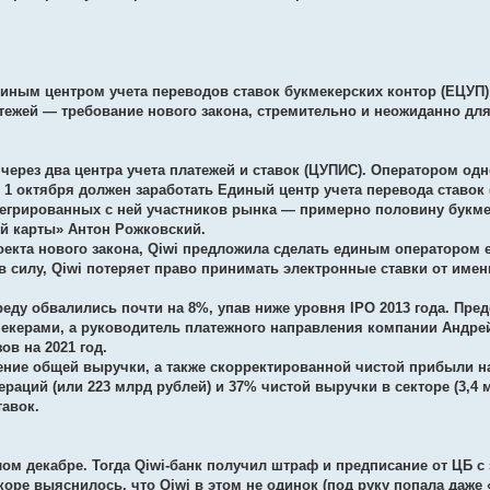
диным центром учета переводов ставок букмекерских контор (ЕЦУП
атежей — требование нового закона, стремительно и неожиданно дл
через два центра учета платежей и ставок (ЦУПИС). Оператором од
 1 октября должен заработать Единый центр учета перевода ставок 
тегрированных с ней участников рынка — примерно половину букме
й карты» Антон Рожковский.
екта нового закона, Qiwi предложила сделать единым оператором е
 в силу, Qiwi потеряет право принимать электронные ставки от име
еду обвалились почти на 8%, упав ниже уровня IPO 2013 года. Пред
кмекерами, а руководитель платежного направления компании Андр
ов на 2021 год.
жение общей выручки, а также скорректированной чистой прибыли н
раций (или 223 млрд рублей) и 37% чистой выручки в секторе (3,4 м
тавок.
м декабре. Тогда Qiwi-банк получил штраф и предписание от ЦБ с
оре выяснилось, что Qiwi в этом не одинок (под руку попала даже 