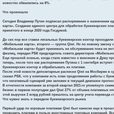
новостях обвалились на 8%.
Что произошло
Сегодня Владимир Путин подписал распоряжение о назначении е
карта». Создание единого центра для обработки букмекерских пл
принятого в конце 2020 года Госдумой.
До сих пор все ставки легальных букмекерских контор проходили 
«Мобильная карта», второго — группа Qiwi. Но по новому закону с
«Мобильная карта» будет принимать на обслуживание пока не ин
физлиц, передал РБК председатель совета директоров «Мобильно
Еще прошлой осенью, когда стало известно о внесении в Думу про
теперь, после того как распоряжение Путина с 1 сентября вступит
букмекерских контор и обрабатывать их платежи.
После этой новости депозитарные расписки Qiwi на Мосбирже в ср
сказал РБК, что у компании есть план продолжения работы с бу
что негативный сценарий уже заложен в текущий диапазон прогноз
В отчетности компании за второй квартал 2021-го упомянуто сни
бизнес в первом полугодии дал Qiwi 27% от объема платежных опе
этой выручки 2 млрд рублей пришлось на центр учета перевода с
Что нужно знать о переделе букмекерского рынка
Первый удар по игровым платежам Qiwi был нанесен еще в прошло
проводить платежи в пользу иностранных торговых компаний. Вск