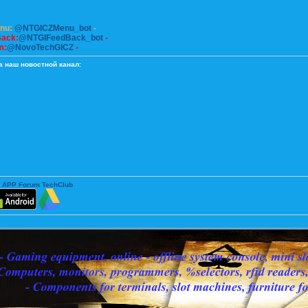
enu:
@NTGICZMenu_bot
-
Back:
@NTGIFeedBack_bot
-
m:
@NovoTechGICZ
-
а наш новостной канал:
 APP Forum TechClub