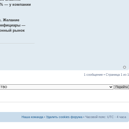
1% — у компании
н. Желание
бенефициары —
лионный рынок
1 сообщение • Страница
1
из
1
Наша команда
•
Удалить cookies форума
• Часовой пояс: UTC - 4 часа