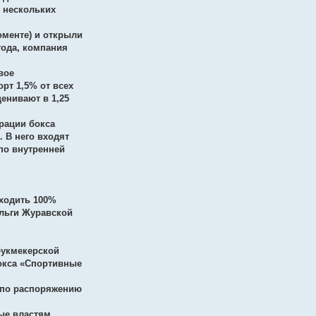
 нескольких
оменте) и открыли
года, компания
вое
рт 1,5% от всех
енивают в 1,25
рации бокса
 В него входят
по внутренней
ходить 100%
Ольги Журавской
букмекерской
окса «Спортивные
) по распоряжению
ные властям