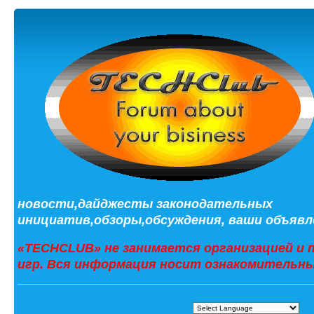
новости,дайджесты законодательных
инициатив,обзоры,обсуждения, ваши объявле
«TECHCLUB» не занимается организацией и 
игр. Вся информация носит ознакомительны