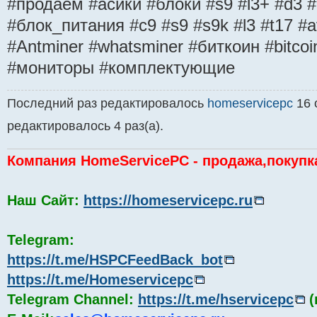
#продаем #асики #блоки #s9 #l3+ #d3 
#блок_питания #с9 #s9 #s9k #l3 #t17 #a
#Antminer #whatsminer #биткоин #bitco
#мониторы #комплектующие
Последний раз редактировалось
homeservicepc
16 о
редактировалось 4 раз(а).
Компания HomeServicePC - продажа,покупк
Наш Сайт:
https://homeservicepc.ru
Telegram:
https://t.me/HSPCFeedBack_bot
https://t.me/Homeservicepc
Telegram Channel:
https://t.me/hservicepc
(