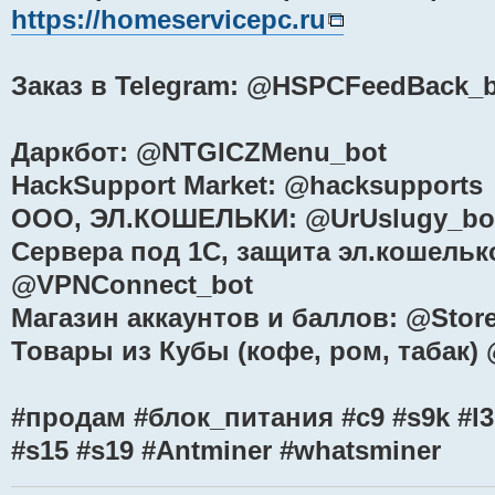
https://homeservicepc.ru
Заказ в Telegram: @HSPCFeedBack_
Даркбот: @NTGICZMenu_bot
HackSupport Market: @hacksupports
ООО, ЭЛ.КОШЕЛЬКИ: @UrUslugy_bo
Сервера под 1С, защита эл.кошелько
@VPNConnect_bot
Магазин аккаунтов и баллов: @Stor
Товары из Кубы (кофе, ром, табак
#продам #блок_питания #с9 #s9k #l3 
#s15 #s19 #Antminer #whatsminer