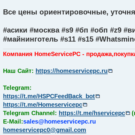
Все цены ориентировочные, уточняй
#асики #москва #s9 #бп #обп #z9 #
#майнинготель #s11 #s15 #Whatsmin
Компания HomeServicePC - продажа,покупк
Наш Сайт:
https://homeservicepc.ru
Telegram:
https://t.me/HSPCFeedBack_bot
https://t.me/Homeservicepc
Telegram Channel:
https://t.me/hservicepc
(
E-Mail:
sales@homeservicepc.ru
homeservicepc0@gmail.com