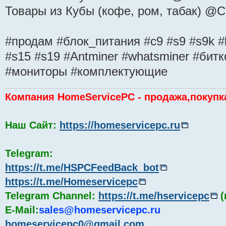
Товары из Кубы (кофе, ром, табак) @
#продам #блок_питания #с9 #s9 #s9k #l
#s15 #s19 #Antminer #whatsminer #битк
#мониторы #комплектующие
Компания HomeServicePC - продажа,покупк
Наш Сайт:
https://homeservicepc.ru
Telegram:
https://t.me/HSPCFeedBack_bot
https://t.me/Homeservicepc
Telegram Channel:
https://t.me/hservicepc
(
E-Mail:
sales@homeservicepc.ru
homeservicepc0@gmail.com