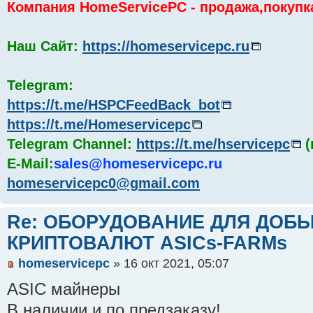
Компания HomeServicePC - продажа,покупк
Наш Сайт:
https://homeservicepc.ru
Telegram:
https://t.me/HSPCFeedBack_bot
https://t.me/Homeservicepc
Telegram Channel:
https://t.me/hservicepc
(
E-Mail:
sales@homeservicepc.ru
homeservicepc0@gmail.com
Re: ОБОРУДОВАНИЕ ДЛЯ ДОБ
КРИПТОВАЛЮТ ASICs-FARMs
homeservicepc
» 16 окт 2021, 05:07
ASIC майнеры
В наличии и по предзаказу!