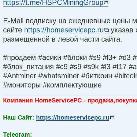
https://t.me/HSPCMiningGroup
E-Mail подписку на ежедневные цены
сайте
https://homeservicepc.ru
указав 
размещенной в левой части сайта.
#продаем #асики #блоки #s9 #l3+ #d3 
#блок_питания #с9 #s9 #s9k #l3 #t17 #a
#Antminer #whatsminer #биткоин #bitco
#мониторы #комплектующие
Компания HomeServicePC - продажа,покупк
Наш Сайт:
https://homeservicepc.ru
Telegram: