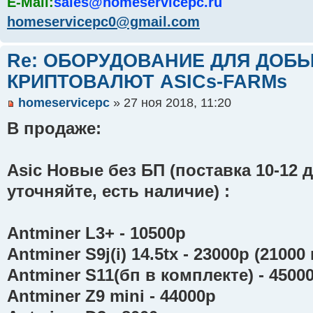
E-Mail:
sales@homeservicepc.ru
homeservicepc0@gmail.com
Re: ОБОРУДОВАНИЕ ДЛЯ ДОБ
КРИПТОВАЛЮТ ASICs-FARMs
homeservicepc
» 27 ноя 2018, 11:20
В продаже:
Asic Новые без БП (поставка 10-12 
уточняйте, есть наличие) :
Antminer L3+ - 10500р
Antminer S9j(i) 14.5tx - 23000р (21000
Antminer S11(бп в комплекте) - 4500
Antminer Z9 mini - 44000р