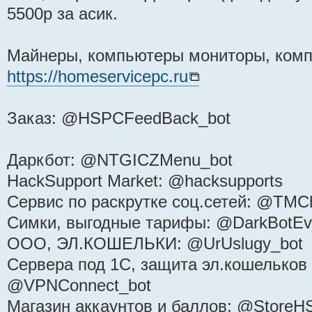
5500р за асик.
Майнеры, компьютеры мониторы, ком
https://homeservicepc.ru
Заказ: @HSPCFeedBack_bot
Даркбот: @NTGICZMenu_bot
HackSupport Market: @hacksupports
Сервис по раскрутке соц.сетей: @TMCh
Симки, выгодные тарифы: @DarkBotEv
ООО, ЭЛ.КОШЕЛЬКИ: @UrUslugy_bot
Сервера под 1С, защита эл.кошельков 
@VPNConnect_bot
Магазин аккаунтов и баллов: @StoreH