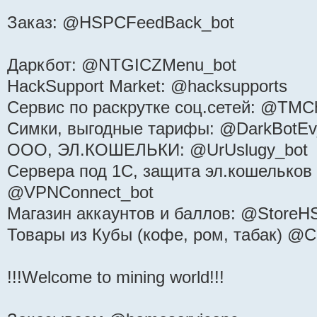
Заказ: @HSPCFeedBack_bot
Даркбот: @NTGICZMenu_bot
HackSupport Market: @hacksupports
Сервис по раскрутке соц.сетей: @TMCh
Симки, выгодные тарифы: @DarkBotEv
ООО, ЭЛ.КОШЕЛЬКИ: @UrUslugy_bot
Сервера под 1С, защита эл.кошельков 
@VPNConnect_bot
Магазин аккаунтов и баллов: @StoreH
Товары из Кубы (кофе, ром, табак) @
!!!Welcome to mining world!!!