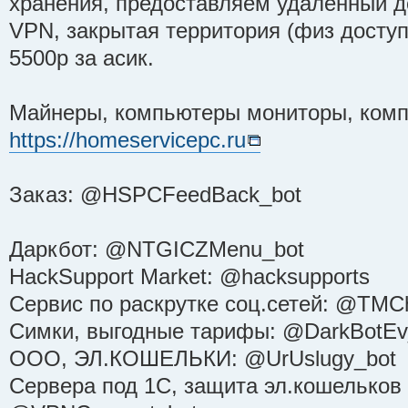
хранения, предоставляем удаленный д
VPN, закрытая территория (физ доступа
5500р за асик.
Майнеры, компьютеры мониторы, ком
https://homeservicepc.ru
Заказ: @HSPCFeedBack_bot
Даркбот: @NTGICZMenu_bot
HackSupport Market: @hacksupports
Сервис по раскрутке соц.сетей: @TMCh
Симки, выгодные тарифы: @DarkBotEv
ООО, ЭЛ.КОШЕЛЬКИ: @UrUslugy_bot
Сервера под 1С, защита эл.кошельков 