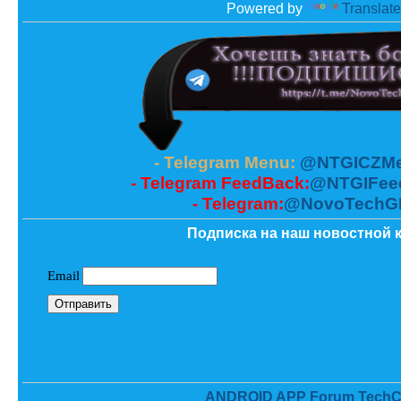
Powered by
Translate
- Telegram Menu:
@NTGICZMe
- Telegram FeedBack:
@NTGIFee
- Telegram:
@NovoTechG
Подписка на наш новостной к
ANDROID APP Forum TechC